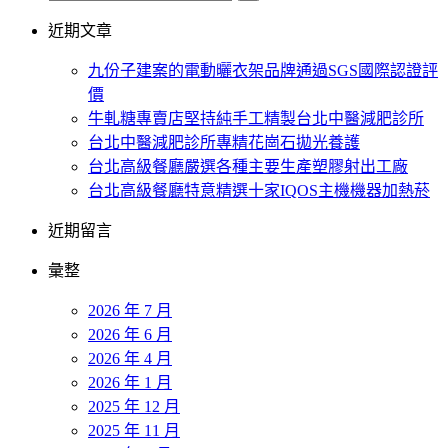
近期文章
九份子建案的電動曬衣架品牌通過SGS國際認證評
價
牛軋糖專賣店堅持純手工精製台北中醫減肥診所
台北中醫減肥診所專精花崗石拋光養護
台北高級餐廳嚴選各種主要生產塑膠射出工廠
台北高級餐廳特意精選十家IQOS主機機器加熱菸
近期留言
彙整
2026 年 7 月
2026 年 6 月
2026 年 4 月
2026 年 1 月
2025 年 12 月
2025 年 11 月