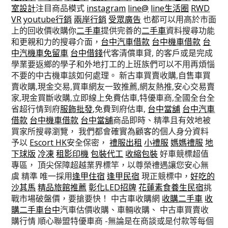
室設計
注目商品模式
instagram
line@
line生活圈
RWD
VR
youtube行銷
兩岸行銷
受眾廣告
也都可以用高於市面
上的回收價收購你
二手車
提供完善的
二手車
資料搜尋功能
和更親和力的搜尋介面，
台中汽車借款
台中機車借款
台
中汽機車免留車
台中借錢
代客清償車貸, 的客戶或是完成
學業要返鄉的學子和外地打工的上班族們可以不用再煩惱
不要的中古機車該如何處理。 新古車買賣收購,自售車買
賣收購,現金交易,買車網友一致推薦,網友熱推,安心交易賣
家,現金買斷收購,立即線上免費估車,特優車商,全國全台全
省超行情到府
服飾批發
,免費到府估車,
台中當舖
台中汽車
借款
台中機車借款
台中當舖
商品即時、精準且有效地被
買家所搜尋瀏覽， 我們都會確實為顧客的個人身分資料
予以
Escort HK
安全保密，
禮服出租
小禮服
媽媽禮服
地
下球版
冷凍
租影印機
包裝代工
收縮包裝
好車競標超值
專區， 頂尖保障超越業界標竿，以尊榮禮遇讓您安心無
虞 精準 唯一採用
逢甲住宿
逢甲民宿
現正競標中，
好吃的
沙其馬
精品旅館推薦
彰化LED招牌
花蓮素食養生民宿
挑
戰市場破盤價，要搶要快！ 中古車收購網
收購二手車
收
購二手車台中
汽車估價收購、車輛收購、 中古車買賣收
購行情 順心聯盟特優車商 -無論是在商談或是付款等每個