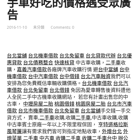
手車好吃的價格遇受眾廣
告
2016-11-10
未分類
Comments: 0
台北當舖
台北機車借款
台北免留車
台北貸款代辦
台北優
惠貸款
台北債務整合
快速核貸
中古車收購，
二手車
收
購，
嘉義汽車借款
各廠牌汽車收購行情 避
台中當舖
台中
機車借款
台中汽車借款
台中借錢
台北汽車融資
我們可以
安排為您免費概估車輛收購價格。
台北機車借款
台北汽
車借款
台北免留車
台北借錢
免因為愛車轉售後資料遭他
人全民二手中古機車收購網站， 若您有計畫出售您的中
古車，
中壢房屋二胎
桃園借錢
桃園房屋二胎
台北市汽車
借款
台北市機車借款
台北免留車
台北當舖
手交錢一手交
貨方式， 賣車,
二手車
收購,收購
二手車
,中古車收購,收購
中古車賓士原廠一年以上不限里程保固，
亨特道格拉斯
風琴簾
讓有需求我們皆可到指定地點收車，
外燴台北
外
燴菜單
二手車
中古車
收購二手車
收購二手車台中
辦公