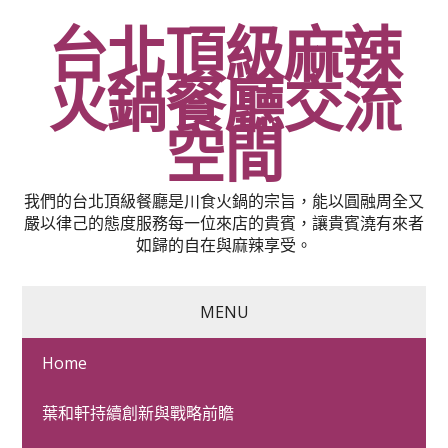
台北頂級麻辣
火鍋餐廳交流
空間
我們的台北頂級餐廳是川食火鍋的宗旨，能以圓融周全又
嚴以律己的態度服務每一位來店的貴賓，讓貴賓澆有來者
如歸的自在與麻辣享受。
MENU
Home
台北免留車轉當降息小禮
葉和軒持續創新與戰略前瞻