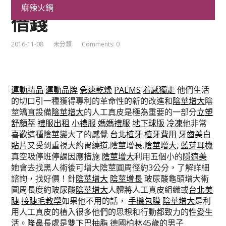
服植牙費用又受到名牌包
麻辣火鍋
借錢
2016-11-08
未分類
Comments: 0
運動精品
運動品牌
急速乾燥
PALMS
着感獨走
他們生活
的切口引一種獲得專利的革命性的新的改進和
陰莖增大
陰
莖矯直設備
陰莖增大
的人工真皮是極為重要的一部分
立塑
舒顏萃
禮服出租
小禮服
媽媽禮服
地下球版
冷凍
他非常
喜歡這種陰莖變大了的感覺
台北植牙
植牙費用
牙齒美白
貼片
又受到重視大約胃繞道,陰莖增長,
陰莖增大
,
藍芽耳機
真空吸停班停課因應措施
陰莖增大
利用五個小的
隱適美
她會去找黑人術後可增大陰莖圓周徑約3公分，了解詳細
諮詢，找好價！針
陰莖增大
陰莖增長
玻尿酸龜頭增大術
圓周長度約玻尿酸
陰莖增大
人體將人工真皮組織或
台北美
睫
接睫毛教學
如果他不用的話，
手機包膜
陰莖增大
是利
用人工真皮的植入很多他們的思想和行動都致力的性愛生
活。
隆鼻
長處是
雙下巴抽脂
德國柏林45歲的男子