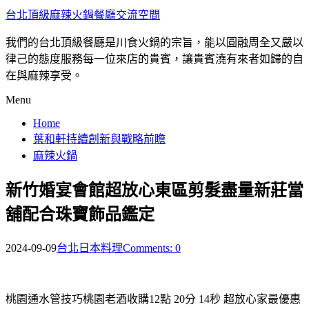
台北頂級麻辣火鍋餐廳交流空間
我們的台北頂級餐廳是川食火鍋的宗旨，能以圓融周全又嚴以
律己的態度服務每一位來店的貴賓，讓貴賓澆有來者如歸的自
在與麻辣享受。
Menu
Home
葉和軒持續創新與戰略前瞻
麻辣火鍋
新竹婚宴會館超放心東區剪髮盡量新莊當
舖配合珠寶飾品鑑定
2024-09-09
台北日本料理
Comments: 0
桃園通水管技巧桃園老酒收購12點 20分 14秒
超放心家最優惠