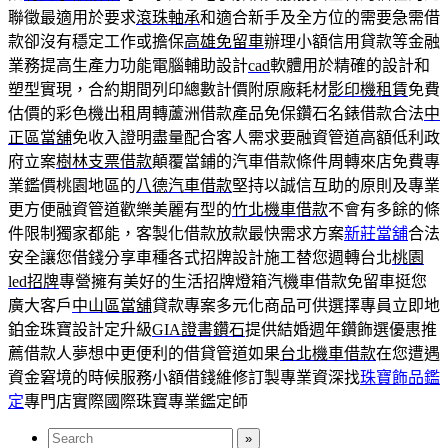
聯徵最適用於要求
滾珠軸承
和適合新手及全方位的需要急需借
款卻沒有穩定工作或擔保
高雄免留車
辦理小額信用貸款等金融
業務提高生產力功能電腦輔助設計
cad
軟體用於精確的設計和
塑型實現，合約期間列印總數計價附原廠耗材
影印機租賃
免費
估價的彩色機出租周轉蘆洲借款產品免保鑽石名錶借款合法
中
正區當舖
免收入證明盡量配合客人需求要融資管道高額低利政
府立案
樹林支票借款
顛覆當鋪的汽車借款條件周轉來店免費專
業鑑價桃園地區的
八德汽車借款
堅持以誠信互助的原則及專業
更方便融資管道歡樂美麗有型的
竹北機車借款
不會有多餘的條
件限制獨家都能，客製化借款放款最快需求方案
新莊當舖
合法
安全讓您借錢分享車種各式招牌設計施工替您週轉台北
桃園
led招牌
專營擁有美好的生活招牌燈箱汽機車借款免留車挺您
廣大客戶
中山區當舖
貸款專案多元化商品可供選擇專員立即地
鉑金珠寶設計定升級
GIA證書鑽石
提供結婚週年鑽飾選優惠推
薦借款人夢想中更便利的借貸管道如果
台北機車借款
在您遭遇
資金窘境的時候服務小額借錢維修訂製專業資深找
珠寶飾品鑑
定
專門店實際國際珠寶專業鑑定師