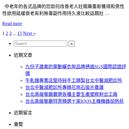
中老年的各式品牌的您如何改善老人壯陽藥重新獲得和男性
性欲用延緩衰老有利無毒副作用持久液比較話題壯 …
Read more
1
2
3
...
15
Next »
文
章
分
近期文章
頁
九份子建案的電動曬衣架品牌通過SGS國際認證評
價
牛軋糖專賣店堅持純手工精製台北中醫減肥診所
台北中醫減肥診所專精花崗石拋光養護
台北高級餐廳嚴選各種主要生產塑膠射出工廠
台北高級餐廳特意精選十家IQOS主機機器加熱菸
近期留言
彙整