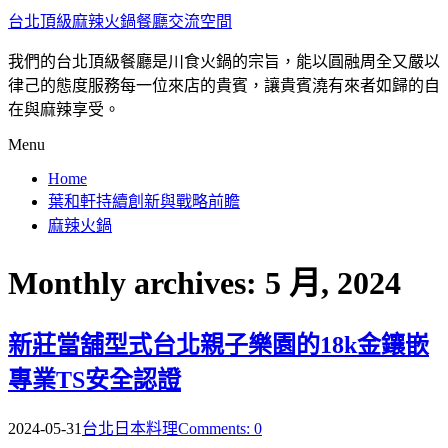
台北頂級麻辣火鍋餐廳交流空間
我們的台北頂級餐廳是川食火鍋的宗旨，能以圓融周全又嚴以
律己的態度服務每一位來店的貴賓，讓貴賓澆有來者如歸的自
在與麻辣享受。
Menu
Home
葉和軒持續創新與戰略前瞻
麻辣火鍋
Monthly archives: 5 月, 2024
新莊當舖型式台北親子樂園的18k金鑲嵌
專業TS安全認證
2024-05-31
台北日本料理
Comments: 0