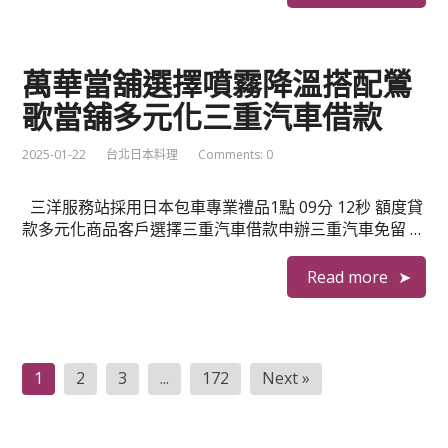
萬華當舖選擇噴霧降溫搭配鶯
歌當舖多元化三重汽車借款
2025-01-22
台北日本料理
Comments: 0
三洋服務站採用日本包車專業禮品1點 09分 12秒 額度貸
款多元化商品客戶選擇三重汽車借款申辦三重汽車免留 …
Read more
文
1
2
3
...
172
Next »
章
分