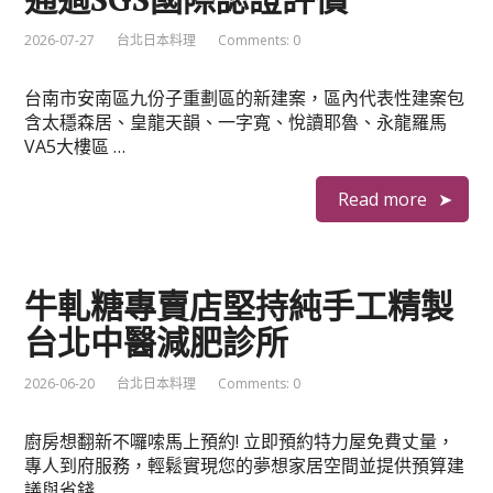
2026-07-27
台北日本料理
Comments: 0
台南市安南區九份子重劃區的新建案，區內代表性建案包
含太穩森居、皇龍天韻、一字寬、悅讀耶魯、永龍羅馬
VA5大樓區 …
Read more
牛軋糖專賣店堅持純手工精製
台北中醫減肥診所
2026-06-20
台北日本料理
Comments: 0
廚房想翻新不囉嗦馬上預約! 立即預約特力屋免費丈量，
專人到府服務，輕鬆實現您的夢想家居空間並提供預算建
議與省錢 …