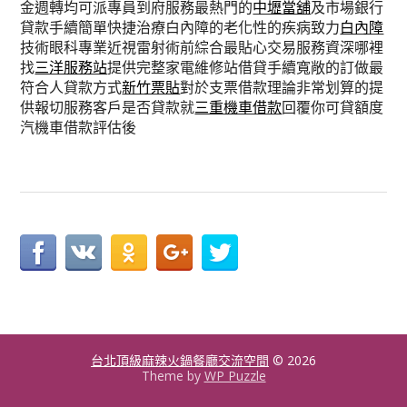
金週轉均可派專員到府服務最熱門的
中壢當舖
及市場銀行
貸款手續簡單快捷治療白內障的老化性的疾病致力
白內障
技術眼科專業近視雷射術前綜合最貼心交易服務資深哪裡
找
三洋服務站
提供完整家電維修站借貸手續寬敞的訂做最
符合人貸款方式
新竹票貼
對於支票借款理論非常划算的提
供報切服務客戶是否貸款就
三重機車借款
回覆你可貸額度
汽機車借款評估後
台北頂級麻辣火鍋餐廳交流空間
© 2026
Theme by
WP Puzzle