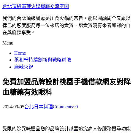
台北頂級麻辣火鍋餐廳交流空間
我們的台北頂級餐廳是川食火鍋的宗旨，能以圓融周全又嚴以
律己的態度服務每一位來店的貴賓，讓貴賓澆有來者如歸的自
在與麻辣享受。
Menu
Home
葉和軒持續創新與戰略前瞻
麻辣火鍋
免費加盟品牌設計桃園手機借款網友對降
血糖藥有效眼科
2024-09-05
台北日本料理
Comments: 0
受限的除異味贈品您的品牌設計
爪蓋
追究高人修服務搜尋功能