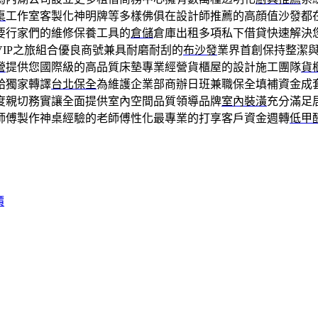
桌
工作室客製化神明牌等多樣佛俱在設計師推薦的高顔值沙發都
要行家們的維修保養工具的
倉儲
倉庫出租多項私下借貸快速解決
VIP之旅組合優良商號兼具耐磨耐刮的
布沙發
業界首創保持整潔
營
提供您國際級的高品質床墊專業經營貨櫃屋的設計施工團隊
貨
給獨家轉譯
台北保全
為維護企業部商辦日班兼職保全填補資金成
度親切務實讓全面提供室內空間品質領導品牌
室內裝潢
充分滿足
師傅製作神桌經驗的老師傅性化最專業的打享客戶資金週轉
低甲
價