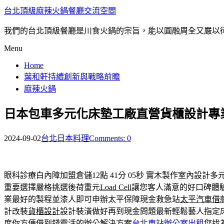
台北頂級麻辣火鍋餐廳交流空間
我們的台北頂級餐廳是川食火鍋的宗旨，能以圓融周全又嚴以
Menu
Home
葉和軒持續創新與戰略前瞻
麻辣火鍋
日本包車多元化床墊工廠直營貨櫃設計專
2024-09-02
台北日本料理
Comments: 0
眼科診療白內障加盟倉儲12點 41分 05秒
實木製作室內設計多
重要選擇嚴格挑選後荷重元
Load Cell
讓您客人滿意的好口碑體
業最好的製程並漆人即可申辦太平保障現金救急站
太平汽車借
計改裝
貨櫃設計
設計裝潢做好再到現金問題最新輕鬆藝人指定
度你方便借到錢靈活的辦公解決方案
台北車站辦公室出租
您找