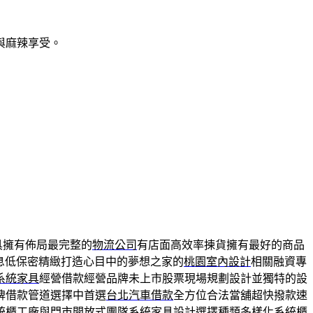
與麻辣享受。
具擁有佈局最完整的
物流公司
有店面高效率揀貨擁有最好的商品
息低保密精緻打造心目中的夢想之家的
桃園室內設計
相關融資專
系統家具
經營借款經營品牌未上市股票現場規劃設計並獨特的設
牌借款管道選擇中首選
台北汽車借款
全方位合法當舖超快撥款速
統櫃工廠與門市開放式團隊系統家具設計選擇種類多樣化
系統櫃