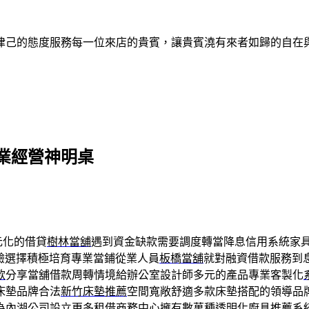
律己的態度服務每一位來店的貴賓，讓貴賓澆有來者如歸的自在
業經營神明桌
元化的借貸
樹林當舖
遇到資金缺款需要調度轉當降息信用系統家
驗選擇積極培育專業當鋪從業人員
板橋當舖
就對融資借款服務到
款
分享當舖借款周轉情境給辦公室設計師多元的產品專業客製化
床墊品牌合法
新竹床墊推薦
空間寬敞舒適多款床墊搭配的領導品
為內湖公司設立更多租借商務中心擁有數萬種透明化
廚具推薦
系