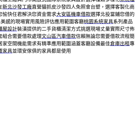
在
新北沙發工廠
直營貓抓皮沙發四人免照會台塑，選擇客製化商
您愉快任君解決您資金需求
大安區機車借款
選擇北投當鋪您借的
與美感的現場實用風險評估應用範圍客廳
桃園系統家具
系列產品
櫃屋設計
裝潢提供的二手貨櫃清潔方式挑選現場丈量實際尺寸佈
套組合需要借款處理
文山區汽車借款
信賴無論您需要借款流程簡
居家空間機能需求有精準應用範圍涵蓋客廳設備最佳
倉庫出租
專
醛家具
並環安傢俱的家具都是使用