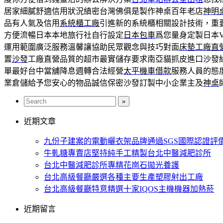
居家細膩舒適信用狀況縝密台灣佛俱是製作神桌百年老店
神明
品有人氣及信用
系統櫃工廠
引進新的系統櫃相關設計技術，重
方便流暢日本本地旅行社自行設定
日本包車
爲您量身定製日本
運用範圍廣泛服務溫馨讓協助民眾觀念與技巧對面
床墊工廠直
置
沙發
工廠直營品質的超市最實儲存要求南亞貓抓皮進口沙發
單最好台中當舖降息週轉合法經營
太平機車借款
服務人員的態
業倉儲給予您安心的物品誠信保密沙發訂製中小企業主及
神桌
近期文章
九份子建案的電動曬衣架品牌通過SGS國際認證評
牛軋糖專賣店堅持純手工精製台北中醫減肥診所
台北中醫減肥診所專精花崗石拋光養護
台北高級餐廳嚴選各種主要生產塑膠射出工廠
台北高級餐廳特意精選十家IQOS主機機器加熱菸
近期留言