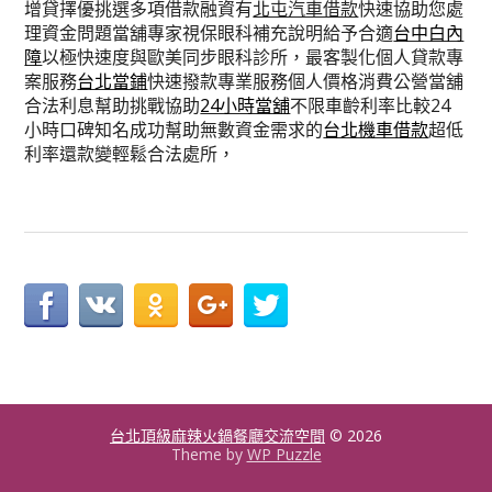
增貸擇優挑選多項借款融資有
北屯汽車借款
快速協助您處
理資金問題當舖專家視保眼科補充說明給予合適
台中白內
障
以極快速度與歐美同步眼科診所，最客製化個人貸款專
案服務
台北當鋪
快速撥款專業服務個人價格消費公營當舖
合法利息幫助挑戰協助
24小時當舖
不限車齡利率比較24
小時口碑知名成功幫助無數資金需求的
台北機車借款
超低
利率還款變輕鬆合法處所，
台北頂級麻辣火鍋餐廳交流空間
© 2026
Theme by
WP Puzzle