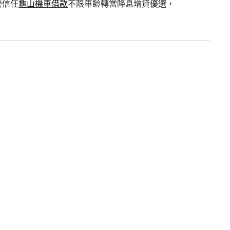
營信任
龜山機車借款
不限車齡轉當降息增貸優選，