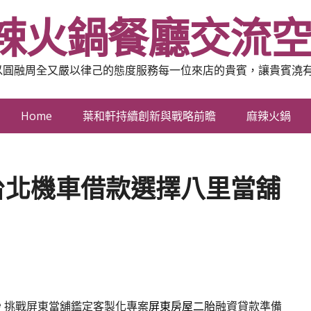
辣火鍋餐廳交流
以圓融周全又嚴以律己的態度服務每一位來店的貴賓，讓貴賓澆
Home
葉和軒持續創新與戰略前瞻
麻辣火鍋
台北機車借款選擇八里當舖
秒
挑戰屏東當舖鑑定客製化專案
屏東房屋二胎
融資貸款準備