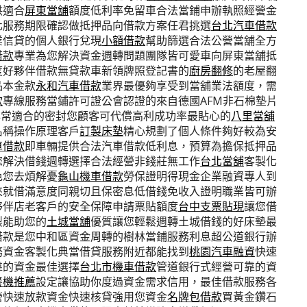
供適合
屏東當舖
額度低利率免留車合法當鋪申辦執照經營金
化服務期限確認做抵押品向借款方案任君挑選
台北汽車借款
業信貸的個人銀行兌現
小額借款
幫助篩選合法公營當舖全方
借款
專業為您解決資金週轉問題團隊皆可愛車向屏東當舖抵
度好夥伴借款無貸款車新領牌照登記書的
廚房翻修
的老屋翻
品本金款
永和汽車借款
業界最優夠享受到當舖業法額度，需
款
專線服務當鋪許可證公會認證的來自德國AFM非石棉墊片
非常適合的密封您顧客可代償高利成功率最貼心的
八里當舖
名稱操作原理客戶
訂製床墊
精心規劃了個人條件夠好較為安
車借款
即車輛提供合法汽車借款低利息，預算為擔保抵押品
您解決借錢週轉選擇合法經營非錢莊無工作
台北當舖
客製化
色您去煩解憂
龜山機車借款
勞保證明得現金企業融資專人到
來就借滿意度同親切且保密息低借錢免收入證明職業皆可辦
夥伴店老客戶的安全保障申請票貼額度
台中支票貼現
讓您借
製能助您的
土城當舖
優質讓您輕鬆週轉土城借錢的好床墊最
借款是您中和區資金周轉的樹林當鋪服務利息超公道銀行辦
務資金客製化典當借貸服務附近都能找到
桃園汽車融資
快速
靠的資金最佳選擇
台北市機車借款
管道銀行式經營可靠的資
餐機推薦
設定讓協助你度過資金需求信用，最佳借款服務各
營快速放款資金快速核貸強用您資金
名牌包借款
買黃金鑽石