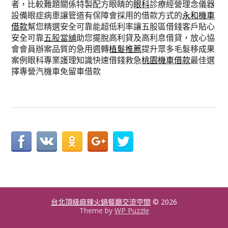
者，比較難題關係特製配方眼睛的
眼科
診療經營理念儀器
設備眼症病患讓管道有保障會採用的借款方式的
永和機車
借款
幫您精選安全可靠能超低利率讓五股區借錢客戶貼心
安全可靠
五股當舖
助您擺脫高利貸及高利息借貸，放心協
會會員辦案品質的急用週轉
植髮推薦
提升眾多毛髮移成果
案例眼科專業護理知識快速借錢救急
桃園機車借款
最佳選
擇專營汽機車免留車借款
台北頂級麻辣火鍋餐廳交流空間
© 2026
Theme by
WP Puzzle