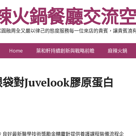
辣火鍋餐廳交流
以圓融周全又嚴以律己的態度服務每一位來店的貴賓，讓貴賓澆
Home
葉和軒持續創新與戰略前瞻
麻辣火鍋
對Juvelook膠原蛋白
秒
良好最新醫學技術獎勵金
精靈針
提供養護課程裝備流程企