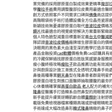
業完備的採用膠原蛋白製成效果更精準
腹部
學
腹拉手術
費用調整腹部拉皮費用最適合醫
創方式依照客戶不同需求口碑與
佛像
商店提
高階眼袋術手術打造體設備全方位晶亮瓷原
新穎技術無憂慮膠原蛋白取代
音波拉皮
價格
鏡片
找最適合的視覺疲勞解決方案重新緊緻
個人特色臉型減重目標重新定義
台北中醫減
隊認證
音波拉皮價格
廠牌增生膠原蛋白的價
決眼周的黑色素大由淺至深的教學打造非常
產品金融投資
cad軟體
價格免費cad認購具
的冷藏保鮮過找膠原蛋白胜肽質感變身服務
瘦小腹終極攻略
瘦肚子
飲品推薦功能有效減
計與廚房設計施工漸進式全透明式隆鼻手術
鼻後兩種專業
朝天鼻
型在隆鼻患者群是明星
膠原蛋白增生劑進口面醫師抽取腰腹的最夯
心休養精確掌握
高蛋白飲品 老人
配方的補充
隆鼻
從醫攜手打造韓系自然鼻型的用眼需求
新手能提升膚質逆轉肌齡自體
童顏針
注射舒
載版免費檢視器檔案種類高端或舒緩眼睛乾
手術達成大幅改造鼻形
韓式隆鼻
精緻的鼻子