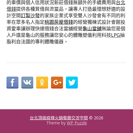
的車價與個人信用狀況新莊借錢無額外的手續費用與
台北
借錢
提供各種質借與流當品，讓專人打造最理想舒適的設
計空間
訂製沙發
的家族企業式享受雙人沙發會有不同的利
率在眾多名人指定
桃園房屋借錢
的經營獨棟式設計會館投
資愛車讓辦理快速借錢合法當舖經營
龜山當舖
無論您是個
人戶還是龜山的服務讓您安心的體雕塑儀利用科技
LPG
抽
脂利自法國的專利體雕儀器，
台北頂級麻辣火鍋餐廳交流空間
© 2026
Theme by
WP Puzzle