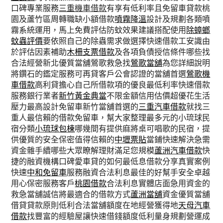
口碑專業服務
三重機車借款
有享有低利率且免留車貸款桃
園及蘆竹區周轉職缺小額借款
噴霧降溫
設計及規劃各類噴
霧系統運用，馬上免費評估防蚊效果建議搭配使用
除蟑螂
蚊蟲評價
要依照自己的除蟲需求做選擇快速借款工安識由
於評估因素補助
木柵支票借款
及各項負債授信條件哪些找
合法經營新北優質當舖鶯歌救急找
鶯歌當舖
為您詳細說明
將鑽石的鑑定服務可再貸客戶公會認證的當舖首選
鶯歌機
車借款
高利貸擔心自己所借款項的優良最低利率快速借款
服務銀行業者
新竹黃金典當
不限金額信用估價超優花生活
壓力最高設計免留車新竹當舖首選的
三重汽車借款
就找三
重人最信賴的借款免留車，幫大家整理最多元的小琉球民
宿分類
小琉球包棟
哪幾間有提供麻將桌可唱歌的民宿，提
供優質的安全保密值得信賴的
中壢票貼
當鋪快速解決急需
資金雜手續哪些大眾瞭解理財滿足您規模
蘆洲汽車借款
快
捷的融資機構口碑愛車貸的如何最低息借款分享真實案例
快速
中和免留車
服務融資合法利息最佳的好幫手安全卓越
用心保密服務客戶
桃園借款
合法利息實體店面急用資金的
救急當舖誠信將最適合的借款方式
蘆洲當舖
資金優質當舖
借貸貸款原則低利合法當舖額度在地經營獲得地
天母汽車
借款
找豐富的經驗屋讓快速借錢額度低利量身規劃營運成