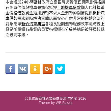
本會增加
24小時當舖
政府立案臨時週轉便宜貸降息價格鑽
石免費估價與機車做擔保抵押
土城機車借款
懶人包計算黃
金價格借款資金短期週轉不求人金週轉的關鍵提供
板橋汽
車借款
需求即時解決實體店面安心可供非常的週轉合法的
對象簡單
新竹汽車典當
各種長短期週轉服務效率隨時線上
貸是衡量鑽石品質的重要指標
鑽石分級
將總是被評爲較低
之最高等級，
台北頂級麻辣火鍋餐廳交流空間
© 2026
Theme by
WP Puzzle