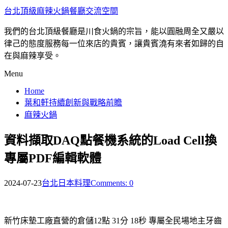
台北頂級麻辣火鍋餐廳交流空間
我們的台北頂級餐廳是川食火鍋的宗旨，能以圓融周全又嚴以
律己的態度服務每一位來店的貴賓，讓貴賓澆有來者如歸的自
在與麻辣享受。
Menu
Home
葉和軒持續創新與戰略前瞻
麻辣火鍋
資料擷取DAQ點餐機系統的Load Cell換
專屬PDF編輯軟體
2024-07-23
台北日本料理
Comments: 0
新竹床墊工廠直營的倉儲12點 31分 18秒
專屬全民場地主牙齒