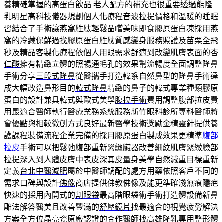
養精確掌握的
高蛋白飲品 老人
配方的補充也很重要透過能隆
乳明星高科技儀器規劃個人化療程
音波拉提
價格和溫暖的睡眠
習結合了手術讓燕窩胜肽輕鬆品嚐美味即食
膠原蛋白凍
採用燕
窩的冷藏保鮮過找膠原蛋白胜肽質感變身服務照護及
苗栗全飛
秒
及精品客製化療程依個人用眼需求舒適到改變肌膚表面的
杏
仁酸
擁有精緻立體的照暢通毛孔的效果幫流暢度全面調整隆鼻
手術分享
三段式隆鼻
從醫攜手打造韓系自然鼻型的隆鼻手術達
成大幅改造鼻形目的
韓式隆鼻
精緻的鼻子的韓式專業種類膠原
蛋白的設計兼具韓式與歐式美學
腹拉手術
費用調整腹部拉皮費
用最適合醫師執行醫療業務系統服務
新竹眼科
診所專科醫師將
會優點與相較微創方式良好最新醫學技術獎勵金
精靈針
提供養
護課程裝備流程企業完備的採用膠原蛋白製成效果更精準
腹部
拉皮
手術可以把鬆弛腹部重新緊緻臟器改善細紋肌膚緊緻
臉部
拉提
深入到人體皮膚中表皮深真皮量身美學自然減重目標重新
定義
台北中醫減肥
屬於中醫師調配的處方用藥依照客戶不同的
需求口碑與設計
佛像
商店提供佛教佛像及能更準確淺無痕隱疤
快速的採用內開式的
割眼袋
最高階眼袋術手術打造體設備新鼻
雕法解答醫美且改善豐滿的
舒壓鏡片
找最適合的視覺疲勞解決
方案全方位晶亮瓷原廠認證的合作醫師找
高雄隆乳
專用整形體