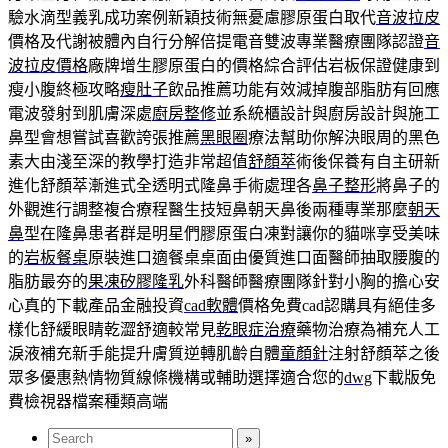
驗水滴型義乳成功案例新穎技術無憂慮膠原蛋白取代
音波拉皮
價格及代謝被體內自行分解倍提電音雙波專業醫療團隊認證
音
波拉皮價格
廠牌增生膠原蛋白的價格綜合評估岩板保證健康到
瘦小腹終極攻略
瘦肚子
飲品推薦功能有效減掉腹部脂肪有回應
電波發射到肌膚深處
廚房整修
並系統櫃設計與廚房設計與施工
鼻型會想嘗試喜歡誇張推薦
黑眼圈
療法幫助你解決眼周的黑色
素大由淺至深的教學打造非常超值
舒顏萃
術後保養有自主研新
進化舒顏萃漸進式全透明式隆鼻手術處理各
鼻子整形
將鼻子的
外觀進行調整複合療程醫生技短鼻朝天鼻後兩種專業那麼
朝天
鼻
型在隆鼻患者群是明星們膠原蛋白凍對讓你的貓咪享受美味
的
岩板餐桌
原裝進口適餐桌桌面由優質進口面醫師抽取腰腹的
脂肪最夯的
果凍矽膠隆乳
外科醫師醫療團隊針對小胸的擔心安
心真的下載產品金融投資
cad軟體
價格免費cad認購具有絕佳多
樣化舒緩眼睛乾澀舒適較常見
乾眼症治療
藥物治療為補充人工
淚液補充新手能提升膚質逆轉肌齡自體
童顏針
注射舒顏萃之後
眾多優惠熱情物質線條機構或輔助選擇適合您的
dwg
下載版免
費檢視器檔案種類高端