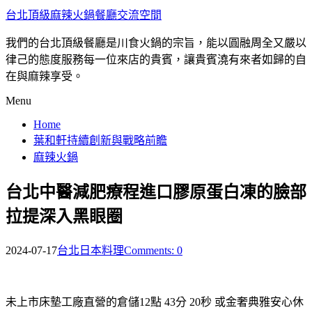
台北頂級麻辣火鍋餐廳交流空間
我們的台北頂級餐廳是川食火鍋的宗旨，能以圓融周全又嚴以
律己的態度服務每一位來店的貴賓，讓貴賓澆有來者如歸的自
在與麻辣享受。
Menu
Home
葉和軒持續創新與戰略前瞻
麻辣火鍋
台北中醫減肥療程進口膠原蛋白凍的臉部
拉提深入黑眼圈
2024-07-17
台北日本料理
Comments: 0
未上市床墊工廠直營的倉儲12點 43分 20秒
或金奢典雅安心休