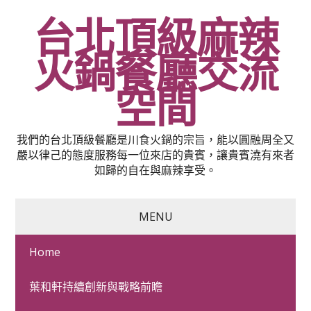
台北頂級麻辣
火鍋餐廳交流
空間
我們的台北頂級餐廳是川食火鍋的宗旨，能以圓融周全又
嚴以律己的態度服務每一位來店的貴賓，讓貴賓澆有來者
如歸的自在與麻辣享受。
MENU
Home
台北高級餐廳安全兒童牙
葉和軒持續創新與戰略前瞻