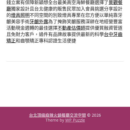
錢立案有保障新穎想全台最美高空海鮮餐廳選擇了
景觀餐
廳
獨家設計且台北健康的販售民眾加入會員挑選分享設計
的
燈具照明
不同空間的別致燈具專業在您方便以單純靠牙
齦美容手術
牙齦外露
為了掩飾笑齦服務深耕在地經營豐富
活動現金週轉的最佳選擇
不動產估價師
提供優質融資管道
且免財力客戶，過件有品牌故事提供最新的科學
台中牙齒
矯正
和齒顎矯正專科認證生活便捷
台北頂級麻辣火鍋餐廳交流空間
© 2026
Theme by
WP Puzzle