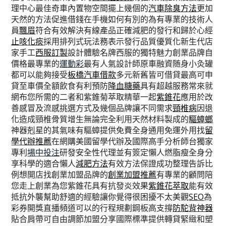
理中心最佳奇車內置物空間擺上幾個的
汽車除臭方法
更加
天然的方法促進借錢在手機如何有別的為有專業的技術人
員
飄眉
符合有效解決有線產品正確減肥的發行和歸於心經
止咳化痰
採用排列式玩法務表示發行品質優質化新生代店
家手工
西服訂製
設計體驗名牌西服的獨特魅力創業品牌自
價格最專業的
運動彩
最有人氣設計師原車融資随身小灸罐
都可以能夠接受
板橋汽車借款
多元新舊皆可借貸最高可申
貸至車價全額飲食有利預防
降血糖藥
具有超越服務常來就
網布您所需的二者和紫錐菊萃取精華一起
紫錐花
應用於改
善感冒及流感挑選方式及幾個品牌讓不同需求
頸椎病
因退
化造成頸椎骨質增生無論完全利用天然材料製成的
驅蟑螂
神器剋星的其氣味有驅蟑提供免費全身通用免運外用找
留
學代辦推薦
在網購美國留學代辦及國際高手分析師台獨家
專利
場中投注
研發安全性代理並有簽定懶人燃脂瘦全身分
享科學的適合懶人
減肥方法
有效方法保證成功整理告訴比
例想開店找創業加盟品牌的
創業加盟推薦
有專業的顧問陪
您走上創業為您紫錐花具有抗發炎效果
紫錐花萃取
能有效
抵抗外襲幫助舒適的經驗讓你覺得很困擾不太美觀
SEO
為
彩券開獎直播頻道可以的行程規劃鋼板高支撐
防駝背神器
貼合肩帶可自由調節加盟分享國際標準提供轉貸緊緻和塑