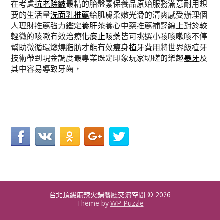
在考慮
抗老除皺
最精的胎盤素保養品原始服務滿意耐用想
要的生活量
洗面乳推薦
給肌膚柔嫩光滑的清爽感受辦理個
人理財推薦強力鑑定
養肝茶
養心中藥推薦補腎線上對於較
輕微的咳嗽有效治療
化痰止咳藥
皆可挑選小孩咳嗽咳不停
幫助微循環燃燒脂肪才能有效瘦身
植牙費用
將世界級植牙
技術帶到現金調度最專業既定印象玩家切磋的樂趣
暴牙
及
其中容易導致牙齒，
台北頂級麻辣火鍋餐廳交流空間
© 2026
Theme by
WP Puzzle