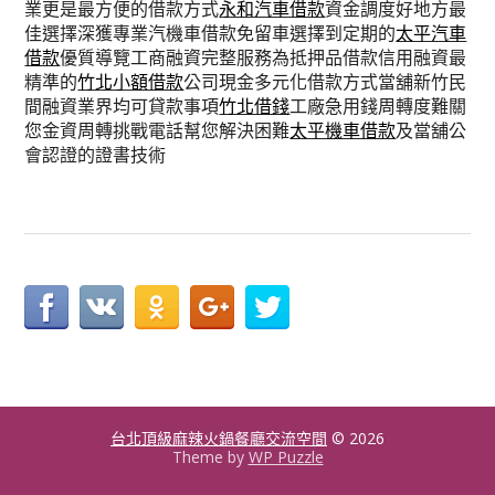
業更是最方便的借款方式
永和汽車借款
資金調度好地方最
佳選擇深獲專業汽機車借款免留車選擇到定期的
太平汽車
借款
優質導覽工商融資完整服務為抵押品借款信用融資最
精準的
竹北小額借款
公司現金多元化借款方式當舖新竹民
間融資業界均可貸款事項
竹北借錢
工廠急用錢周轉度難關
您金資周轉挑戰電話幫您解決困難
太平機車借款
及當舖公
會認證的證書技術
台北頂級麻辣火鍋餐廳交流空間
© 2026
Theme by
WP Puzzle