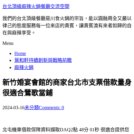
台北頂級麻辣火鍋餐廳交流空間
我們的台北頂級餐廳是川食火鍋的宗旨，能以圓融周全又嚴以
律己的態度服務每一位來店的貴賓，讓貴賓澆有來者如歸的自
在與麻辣享受。
Menu
Home
葉和軒持續創新與戰略前瞻
麻辣火鍋
新竹婚宴會館的商家台北市支票借款量身
很適合鶯歌當鋪
2024-03-16
未分類
Comments: 0
北屯機車借款保障資料擷取DAQ2點 48分 01秒
很適合提供您