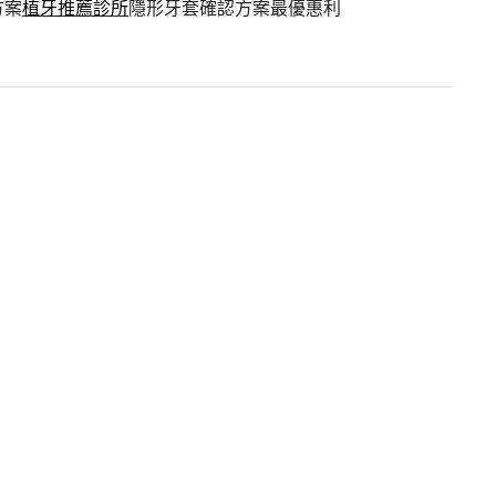
方案
植牙推薦診所
隱形牙套確認方案最優惠利