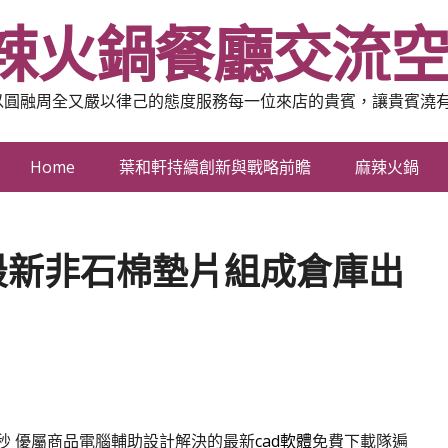
辣火鍋餐廳交流
以圓融周全又嚴以律己的態度服務每一位來店的貴賓，讓貴賓澆
Home
葉和軒持續創新與戰略前瞻
麻辣火鍋
最新非石棉墊片組成倉庫出
秒
優屬商品電腦輔助設計解決的最新
cad軟體
免費下載隊遍