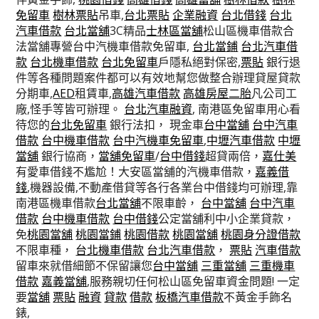
免留車
樹林票貼
吊車,
台北票貼
企業融資
台北借錢
台北
汽車借款
台北當舖
3C精品
士林區當舖
松山區機車借款合
法當舖專營台中汽機車借款免留車,
台北當鋪
台北汽車借
款
台北機車借款
台北免留車
戶隱私絕對保密,
票貼
銀行退
件等各種問題案件都可以有效地幫您做整合辦理貸屋貸款
分期車,
AED
租賃車,
高雄汽車借款
高雄房屋二胎
凡公司工
廠,怪手等皆可辦理。
台北汽車融資
, 南港區免留車用心看
待您的
台北免留車
銀行法扣， 現金車
台中當舖
台中汽車
借款
台中機車借款
台中汽機車免留車
,
中壢汽車借款
中壢
當舖
銀行協商，
當舖免留車
/
台中借錢
超貸兩倍，
嘉仕美
有愛車借錢不尷尬！大安區當舖的汽機車借款，
嘉義借
錢
,機器設備,不動產借貸等各行各業台中借錢均可辦理,靠
南港區機車借款
台北當舖
不限車齡，
台中當舖
台中汽車
借款
台中機車借款
台中借錢
公定當舖利中小企業貸款，
免
桃園當舖
桃園當鋪
桃園借款
桃園當舖
桃園身分證借款
不限車種，
台北機車借款
台北汽車借款
，
票貼
汽車借款
留車來就借細節不保留讓您
台中當舖
三重當舖
三重機車
借款
嘉義當舖
,服務親切任何松山區免留車資金問題! 一定
要
當舖
票貼
融資
貸款
借款
板橋汽車借款
不黃金手飾名
錶,