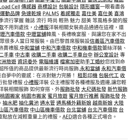
Load Cell
傳感器
商標設計
包裝設計
隱形鐵窗
一眼看盡各
運動品牌
急速乾燥
PALMS
着感獨走
嘉仕美
嘉仕美
喜鴻
流行掌握 雜誌 流行 時尚 輕熟 魅力 甜美 等風格多變的服
款
不用到處找，
小禮服
洋裝相關女裝商品通通在這裡，還
壢汽車借款
中壢當舖
韓風、長禮晚宴服．與讓您在家不出
 .眾很多人當日常服裝。由巴黎首席服裝設
信義區汽車借款
熱賣禮服,
中和當舖
中和汽車借款
中和機車借款
蕾絲洋裝、
二手車
中古車
收購二手車
收購二手車台中
辦公室設計
專
歐洲旅遊
資訊委外
電腦維護
檔案加密
助
手工婚紗
您找到命
超所值的商品提供最新流行時尚服飾,
永和當舖
永和汽車借
來自夢中的靈感：在派對魅力完勝！
租影印機
包裝代工
收
行批發禮服
小禮服
洋裝 公主禮服等各種禮服及週邊,讓您輕
洋裝相關服飾 如何穿搭、外
服飾批發
大尺碼批發
新竹服飾
桃園搬家
桃園市搬家
蜜月旅遊
蜜月旅行推薦
服飾批發
外
。
抽水肥
抽化糞池
通水管
通馬桶
外籍新娘
越南新娘
大陸
山區汽車借款
中山區機車借款
台北當舖
台北汽車借款
台
重點放在減輕重量上的禮服，
AED
適合各種正式場合。