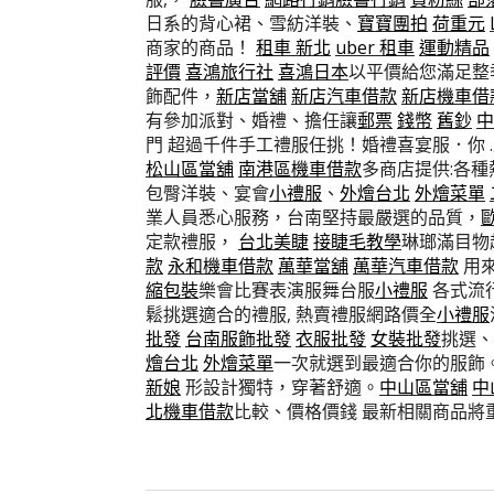
日系的背心裙、雪紡洋裝、
寶寶團拍
荷重元
商家的商品！
租車 新北
uber 租車
運動精品
評價
喜鴻旅行社
喜鴻日本
以平價給您滿足整季
飾配件，
新店當舖
新店汽車借款
新店機車借
有參加派對、婚禮、擔任讓
郵票
錢幣
舊鈔
中
門 超過千件手工禮服任挑！婚禮喜宴服．你
松山區當舖
南港區機車借款
多商店提供:各種
包臀洋裝、宴會
小禮服
、
外燴台北
外燴菜單
業人員悉心服務，台南堅持最嚴選的品質，
定款禮服，
台北美睫
接睫毛教學
琳瑯滿目物
款
永和機車借款
萬華當舖
萬華汽車借款
用
縮包裝
樂會比賽表演服舞台服
小禮服
各式流
鬆挑選適合的禮服, 熱賣禮服網路價全
小禮服
批發
台南服飾批發
衣服批發
女裝批發
挑選、
燴台北
外燴菜單
一次就選到最適合你的服飾
新娘
形設計獨特，穿著舒適。
中山區當舖
中
北機車借款
比較、價格價錢 最新相關商品將