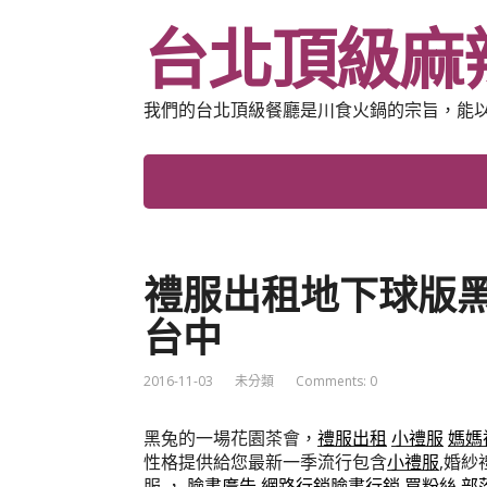
台北頂級麻
我們的台北頂級餐廳是川食火鍋的宗旨，能
禮服出租地下球版黑
台中
2016-11-03
未分類
Comments: 0
黑兔的一場花園茶會，
禮服出租
小禮服
媽媽
性格提供給您最新一季流行包含
小禮服
,婚紗
服,，
臉書廣告
網路行銷
臉書行銷
買粉絲
部