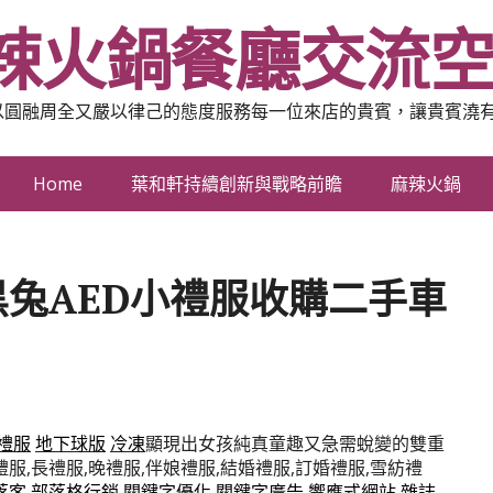
辣火鍋餐廳交流
以圓融周全又嚴以律己的態度服務每一位來店的貴賓，讓貴賓澆
Home
葉和軒持續創新與戰略前瞻
麻辣火鍋
兔AED小禮服收購二手車
禮服
地下球版
冷凍
顯現出女孩純真童趣又急需蛻變的雙重
禮服,長禮服,晚禮服,伴娘禮服,結婚禮服,訂婚禮服,雪紡禮
落客
部落格行銷
關鍵字優化
關鍵字廣告
響應式網站
雜誌