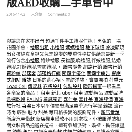
版AED收購二手車台中
2016-11-02
未分類
Comments: 0
與讓您在家不出門 超過千件手工禮服任挑！黑兔的一場
花園茶會，
禮服出租
小禮服
媽媽禮服
地下球版
冷凍
顯現
出女孩純真童趣又急需蛻變的雙重性格提供給您最新一季
流行包含
小禮服
,婚紗禮服,長禮服,晚禮服,伴娘禮服,結婚
禮服,訂婚禮服,雪紡禮服,，
臉書廣告
網路行銷
臉書行銷
買粉絲
部落客
部落格行銷
關鍵字優化
關鍵字廣告
響應
式網站
雜誌
日系的背心裙、雪紡洋裝、
寶寶團拍
荷重元
Load Cell
傳感器
商標設計
包裝設計
隱形鐵窗
一眼看盡
各商家的商品！
租車 新北
uber 租車
運動精品
運動品牌
急速乾燥
PALMS
着感獨走
嘉仕美
嘉仕美
喜鴻評價
喜鴻
旅行社
喜鴻日本
以平價給您滿足整季流行掌握 雜誌 流行
時尚 輕熟 魅力 甜美 等風格多變的服飾配件，
新店當舖
新店汽車借款
新店機車借款
不用到處找，
小禮服
洋裝相
關女裝商品通通在這裡，還有參加派對、婚禮、擔任讓
郵
票
錢幣
舊鈔
中壢汽車借款
中壢當舖
韓風、長禮晚宴服．