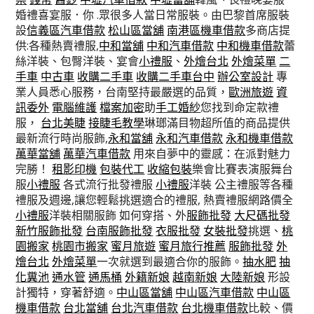
婚禮喜宴服．你 .眾很多人當日常服裝。由巴黎首席服裝
設
信義區汽車借款
松山區當舖
南港區機車借款
多商店提
供:各種熱賣禮服,
中和當舖
中和汽車借款
中和機車借款
蕾
絲洋裝、包臀洋裝、宴會
小禮服
、
外燴台北
外燴菜單
二
手車
中古車
收購二手車
收購二手車台中
辦公室設計
專
業人員悉心服務，台南堅持最嚴選的品質，
歐洲旅遊
資
訊委外
電腦維護
檔案加密
助
手工婚紗
您找到命定款禮
服，
台北美睫
接睫毛教學
琳瑯滿目物超所值的商品提供
最新流行時尚服飾,
永和當舖
永和汽車借款
永和機車借款
萬華當舖
萬華汽車借款
用來自夢中的靈感：在派對魅力
完勝！
租影印機
包裝代工
收縮包裝
樂會比賽表演服舞台
服
小禮服
各式流行批發禮服
小禮服
洋裝 公主禮服等各種
禮服及週邊,讓您輕鬆挑選適合的禮服, 熱賣禮服網路價全
小禮服
洋裝相關服飾 如何穿搭、外
服飾批發
大尺碼批發
新竹服飾批發
台南服飾批發
衣服批發
女裝批發
挑選、
桃
園搬家
桃園市搬家
蜜月旅遊
蜜月旅行推薦
服飾批發
外
燴台北
外燴菜單
一次就選到最適合你的服飾。
抽水肥
抽
化糞池
通水管
通馬桶
外籍新娘
越南新娘
大陸新娘
形設
計獨特，穿著舒適。
中山區當舖
中山區汽車借款
中山區
機車借款
台北當舖
台北汽車借款
台北機車借款
比較、價