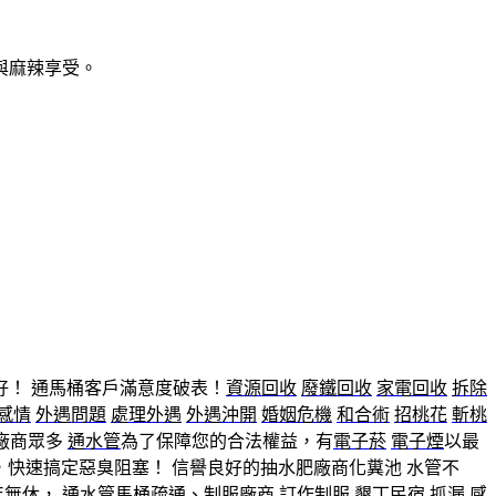
與麻辣享受。
好！ 通馬桶客戶滿意度破表！
資源回收
廢鐵回收
家電回收
拆除
感情
外遇問題
處理外遇
外遇沖開
婚姻危機
和合術
招桃花
斬桃
廠商眾多
通水管
為了保障您的合法權益，有
電子菸
電子煙
以最
，快速搞定惡臭阻塞！ 信譽良好的抽水肥廠商化糞池 水管不
年無休，
通水管
馬桶疏通、
制服廠商
訂作制服
墾丁民宿
抓漏
感