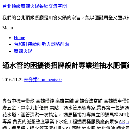
台北頂級麻辣火鍋餐廳交流空間
我們的台北頂級餐廳是川食火鍋的宗旨，能以圓融周全又嚴以
Menu
Home
葉和軒持續創新與戰略前瞻
麻辣火鍋
通水管的困擾後招牌設計專業道抽水肥價
2016-11-22
未分類
Comments: 0
專
台中機車借款
高雄借錢
高雄當舖
高雄合法當舖
高雄機車借
廢五金
、電享九折優惠.
票貼
！
通水管
馬桶專家,業界第一包通
花
水塔、涵管清淤一次搞定， 通馬桶撥打專線立即通馬桶24
專業,負責的誠懇態度專業下水道工程通馬桶服務廠商眾多
AR
通、通馬桶、
通水管
清潔社具30年經驗
抽水肥
抽化糞池
通水