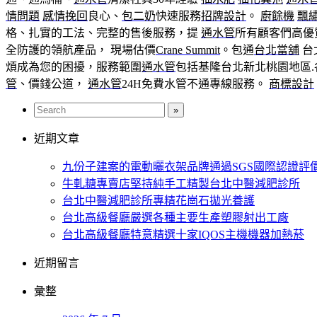
情問題
感情挽回
良心、
包二奶
快速服務
招牌設計
。
廚餘機
飄
格、扎實的工法、完整的售後服務，提
通水管
所有顧客們高優
全防護的領航產品， 現場估價
Crane Summit
。包通
台北當舖
台
煩成為您的困擾，服務範圍
通水管
包括基隆台北新北桃園地區
管
、價錢公道，
通水管
24H免費水管不通專線服務。
商標設計
近期文章
九份子建案的電動曬衣架品牌通過SGS國際認證評
牛軋糖專賣店堅持純手工精製台北中醫減肥診所
台北中醫減肥診所專精花崗石拋光養護
台北高級餐廳嚴選各種主要生產塑膠射出工廠
台北高級餐廳特意精選十家IQOS主機機器加熱菸
近期留言
彙整