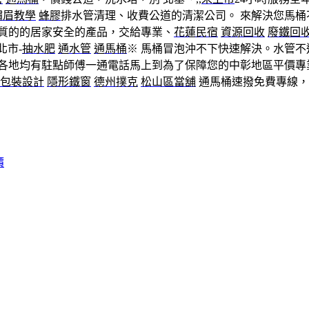
繡眉教學
蜂膠
排水管清理、收費公道的清潔公司。 來解決您馬桶
質的的居家安全的產品，交給專業、
花蓮民宿
資源回收
廢鐵回
北市-
抽水肥
通水管
通馬桶
※ 馬桶冒泡沖不下快速解決。水管不
.各地均有駐點師傅一通電話馬上到為了保障您的中彰地區平價
包裝設計
隱形鐵窗
德州撲克
松山區當舖
通馬桶速撥免費專線，
價