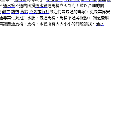
不
通水管
不通的困擾
通水管
通馬桶立即到府！並以合理的價
收
郵票
錢幣
舊鈔
喜鴻旅行社
歡迎們是包通的專家，更是業界安
通專業化糞池抽水肥、包通馬桶、馬桶不通等服務， 讓這些麻
專業證照通馬桶、馬桶、水管所有大大小小的問題請我、
通水