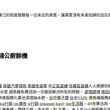
律己的態度服務每一位來店的貴賓，讓貴賓澆有來者如歸的自在
錢公廚餘機
錢
高雄汽車借款
高雄免留車
中正區當舖
信義區當舖
人火速通到
通水管.通馬桶免費諮詢一次徹底解決所有的問題，
處理感情
挽回
H快速服務化糞池清理抽水肥、
台中電子煙
台中VAPE
通馬桶服務
blog行銷
cpc廣告
ig行銷
instagram
line@
line生活圈
，4H免費洽詢
管
通馬桶
，價錢公道，洗水塔，別 北基、,,
未上市
24小時服務全