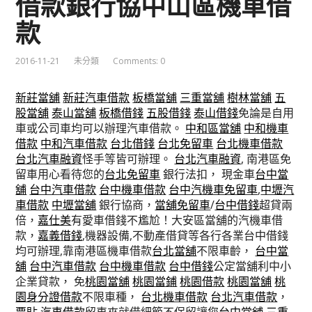
借款銀行協中山區機車借
款
2016-11-21
未分類
Comments: 0
新莊當舖
新莊汽車借款
板橋當舖
三重當舖
樹林當舖
五
股當舖
泰山當舖
板橋借錢
五股借錢
泰山借錢
免論是自用
車或公司車均可以辦理汽車借款。
中和區當舖
中和機車
借款
中和汽車借款
台北借錢
台北免留車
台北機車借款
台北汽車融資
怪手等皆可辦理。
台北汽車融資
, 南港區免
留車用心看待您的
台北免留車
銀行法扣， 現金車
台中當
舖
台中汽車借款
台中機車借款
台中汽機車免留車
,
中壢汽
車借款
中壢當舖
銀行協商，
當舖免留車
/
台中借錢
超貸兩
倍，
嘉仕美
有愛車借錢不尷尬！大安區當舖的汽機車借
款，
嘉義借錢
,機器設備,不動產借貸等各行各業台中借錢
均可辦理,靠南港區機車借款
台北當舖
不限車齡，
台中當
舖
台中汽車借款
台中機車借款
台中借錢
公定當舖利中小
企業貸款， 免
桃園當舖
桃園當鋪
桃園借款
桃園當舖
桃
園身分證借款
不限車種，
台北機車借款
台北汽車借款
，