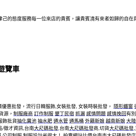
律己的態度服務每一位來店的貴賓，讓貴賓澆有來者如歸的自在
遊覽車
價優惠批發，流行日韓服飾,女裝批發, 女裝時裝批發，
隱形鐵窗
發貨源，
制服廠商
訂作制服
墾丁民宿
抓漏
感情問題
感情挽回
有別
服飾批貨
抽化糞池
抽水肥
通水管
通馬桶
外籍新娘
越南新娘
大陸
/徵才資訊,台南
大尺碼批發
,台南
大尺碼批發
商,切貨
大尺碼批發
服
公司制服
制服設計
省很大！ 拍賣網站比價台南市
大尺碼批發
店