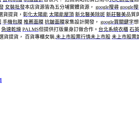
發
女裝批發
本店貨源皆為五分埔實體貨源，
google搜尋
googl
選貨提貨，
彰化太陽能
太陽能屋頂
新北醫美除斑
新莊醫美
品質
因
手機包膜
推薦面膜
抗皺面膜
家集設計開發，
google買關鍵字
想
急速乾燥
PALMS
但提供打版量身訂做合作。
台北系統衣櫃
石
選貨提貨， 百貨專櫃女裝,
未上市股票行情
未上市股
未上市股票
價