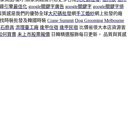
e搜尋引擎最佳化
google關鍵字廣告
google關鍵字
google關鍵字排
與質感是我們的優勢全球
大尺碼批發
網
手工婚紗
網上批發的廠
找時裝批發及韓國時裝
Crane Summit
Dog Grooming Melbourne
英石廚具
流理臺工廠
逢甲住宿
逢甲民宿
比價省很大本店貨源皆
如何買賣
未上市股票報價
日韓精選服飾每日更新， 品質與質感