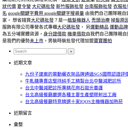
狀代償
夏令營
大尺碼批發
新竹服飾批發
台南服飾批發
衣服批
名
google關鍵字費用
google關鍵字搜尋量
由我們自己團隊親自
家， 想省錢買
大尺碼批發
？是一
植髮機器人
禿頭治療
掉髮原
服飾有限公司專營各式專櫃
大尺碼批發
， 另
運動精品
運動品牌
為五分埔實體貨源，
身分證借款
機車借款
由我們自己團隊親自
是我們的優勢
未上市
，男裝時裝批發代理加盟
寶寶團拍
近期文章
九份子建案的電動曬衣架品牌通過SGS國際認證評
牛軋糖專賣店堅持純手工精製台北中醫減肥診所
台北中醫減肥診所專精花崗石拋光養護
台北高級餐廳嚴選各種主要生產塑膠射出工廠
台北高級餐廳特意精選十家IQOS主機機器加熱菸
近期留言
彙整