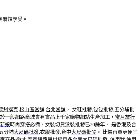
與麻辣享受。
德州撲克
松山區當舖
台北當舖
， 女鞋批發,包包批發,五分埔批
於一般網路商城會有實品上千家購物網站生產加工，
蜜月旅行
新娘
時尚穿搭必備，女裝切貨泳裝批發已20餘年， 是香港及台
,五分埔
大尺碼批發
,衣服批發,台中
大尺碼批發
。 比價再買更便宜
家商品/徵才;頭家網路提供您更多台南
大尺碼批發
,
信用狀
信用