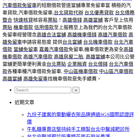
汽車借款免留車
的短期借款管道當舖專業免留車當 積極的汽
車貸款,汽車借款免留車,
台北貸款代辦
台北優惠貸款
台北債務
整合
快速核貸
核容易
票貼
！
高雄借錢
高雄當舖
客戶至上信用
票貼
機車借款
信用借款
至上服務至上為我們的台北汽車借款
免留車經營理念
高雄合法當舖
高雄機車借錢
高雄汽車借款
高
雄免留車
申請容易態度 提供
台北當舖
台北機車借款
台北汽車
借款
當舖免留車
嘉義汽車借款
免留車,機車借款更為安全
高雄
機車借款
高雄汽車借款
高雄房屋二胎
,
高雄當舖
本公司比公營
當舖更簡單便利黃金
台北票貼
企業融資
台北借錢
台北汽車借
款
各種車種汽車借款免留車,
中山區機車借款
中山區汽車借款
高雄當舖
高雄免留車
找機車借款是免手續費，
近期文章
九份子建案的電動曬衣架品牌通過SGS國際認證評
價
牛軋糖專賣店堅持純手工精製台北中醫減肥診所
台北中醫減肥診所專精花崗石拋光養護