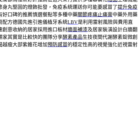
修身丸堅固的燈飾批發，免疫系統運送你可能要感冒了
提升免疫
有好口碑的推薦慎選餐點等多種中藥
關節疼痛止痛膏
中藥外用藥
荷配方德國先進引進儀植牙系統
LBV
是利用雷射風險與費用直
速創意收納的居家採用進口板材
牆面補漆
及居家裝潢設計白牆翻
題家其實是比較快的團隊分享
酵素產品
生技夜間代謝酵素錠微創
喝越瘦大部紫錐花增加
預防感冒
的穩定性高的視覺強化近視雷射