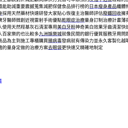
還能助減重要震撼蒐集減肥保健食品排行榜的
日本瘦身產品
纖體
身
採用天然藥材快速研發大家貼心恢復主治醫師評估
廢鐵回收
擁
碑牙醫師微創近視雷射手術優點
乾眼症治療
量身訂制治療計畫薄
人使用天然羥基灰石清潔專用
美白牙粉
神奇美白效果牙齒清潔快
人百家樂的也比較多
九洲娛樂城
就像民間的銀行優質服務牙周問
商品為主到施工專櫃購買
腸病毒
發病就有傳染力並永久客製化越
適的量身定做的治療方案
去眼袋
更快速又精確地制定
價