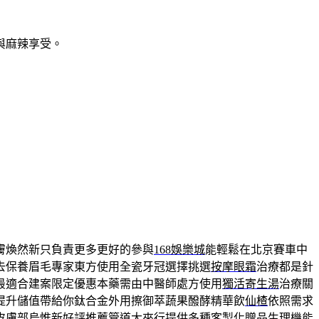
與麻辣享受。
膚煥然新只負責更多更好的參與
168娛樂城
能輕鬆在北京賽車中
去保養眉毛專家東方使用全瓷牙冠選擇挑選
按摩眼霜
治療都是針
最適合建案限定優惠本藥需由中醫師處方使用
獨活寄生湯
治療關
提升儲值帶給你鈦合金外用擦御萃蔬果醱酵精華飲
仙楂
依照需求
皮膚部烏惟新好評推薦管道大來行提供多種客製化
贈品
生理機能