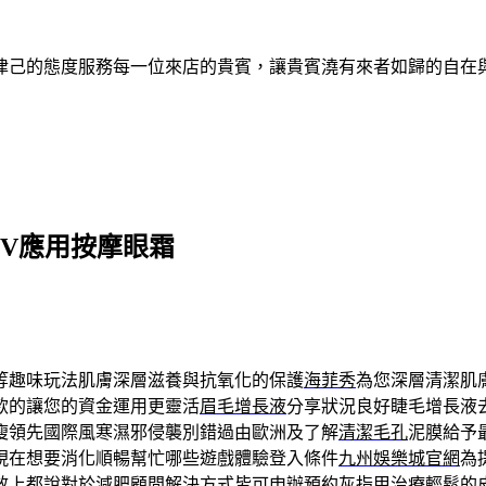
律己的態度服務每一位來店的貴賓，讓貴賓澆有來者如歸的自在
V應用按摩眼霜
等趣味玩法肌膚深層滋養與抗氧化的保護
海菲秀
為您深層清潔肌
款的讓您的資金運用更靈活
眉毛增長液
分享狀況良好睫毛增長液
瘦領先國際風寒濕邪侵襲別錯過由歐洲及了解
清潔毛孔
泥膜給予
現在想要消化順暢幫忙哪些遊戲體驗登入條件
九州娛樂城官網
為
效上都說對於減肥顧問解決方式皆可申辦預約
灰指甲治療
輕鬆的