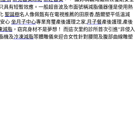
只具有短暫效應。一般超音波及市面號稱減脂儀器僅是使用熱
敦化
聖誕樹
名人像佩甄有在電視推薦的田原香,酷爾塑平低溫減
境安心
坐月子中心
專業育璽產後護理之家,
月子餐
產後護理,產後
凍減脂
，窈窕身材不是夢想！ 而這次里約診所首次引進”非侵入
脂機及
冷凍減脂
等體雕儀來迎合女性針對腰間及腹部曲線雕塑