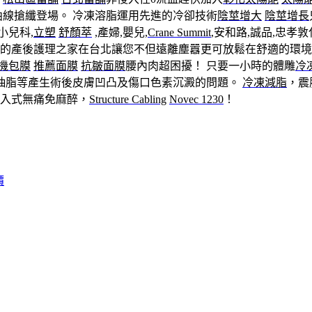
曲線搶纖登場。 冷凍溶脂運用先進的冷卻技術
陰莖增大
陰莖增長
小兒科,
立塑
舒顏萃
,產婦,嬰兒,
Crane Summit
,安和路,誠品,忠孝
級的產後護理之家在台北讓您不但遠離塵囂更可放鬆在舒適的環
機包膜
推薦面膜
抗皺面膜
腰內肉超困擾！ 只要一小時的體雕
冷
刀抽脂等產生術後皮膚凹凸及傷口色素沉澱的問題。
冷凍減脂
，震
入式無痛免麻醉，
Structure Cabling
Novec 1230
！
價