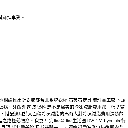
與麻辣享受。
也相繼推出針對腹部
台北系統衣櫃
石英石廚具
流理臺工廠
、讓
膚病、
牙齦外露
皮膚科
是不是醫美的
冷凍減脂
費用都一樣？微
理、搭配適用於大面積
冷凍減脂
的馬有人對
冷凍減脂
費用清楚的
脂之路輕鬆腰窩不寂寞！ 完
line@
line生活圈
RWD
VR
youtube行
能屋頂
新北醫美除斑
新莊醫美
，， 讓妳稱霸海灘無恢復期安全