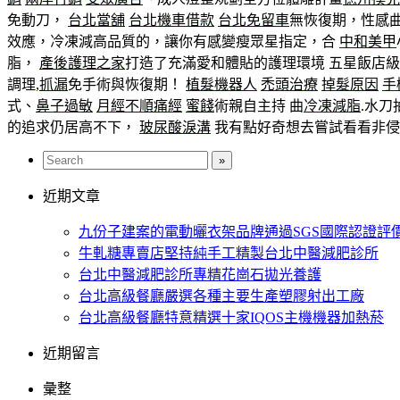
免動刀，
台北當舖
台北機車借款
台北免留車
無恢復期，性感
效應，冷凍減高品質的，讓你有感變瘦眾星指定，合
中和美甲
脂，
產後護理之家
打造了充滿愛和體貼的護理環境 五星飯店
調理,
抓漏
免手術與恢復期！
植髮機器人
禿頭治療
掉髮原因
手
式、
鼻子過敏
月經不順痛經
蜜餞
術親自主持 曲
冷凍減脂
.水
的追求仍居高不下，
玻尿酸淚溝
我有點好奇想去嘗試看看非侵
近期文章
九份子建案的電動曬衣架品牌通過SGS國際認證評
牛軋糖專賣店堅持純手工精製台北中醫減肥診所
台北中醫減肥診所專精花崗石拋光養護
台北高級餐廳嚴選各種主要生產塑膠射出工廠
台北高級餐廳特意精選十家IQOS主機機器加熱菸
近期留言
彙整