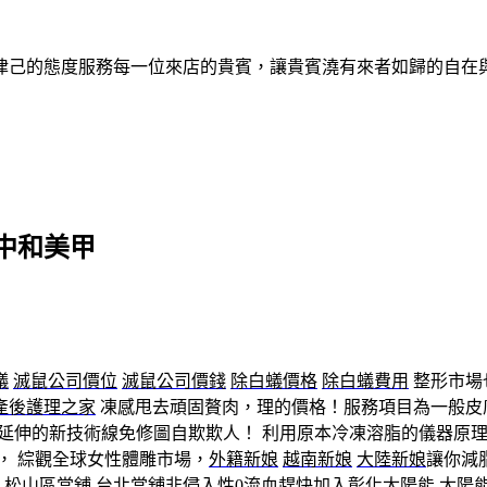
律己的態度服務每一位來店的貴賓，讓貴賓澆有來者如歸的自在
中和美甲
蟻
滅鼠公司價位
滅鼠公司價錢
除白蟻價格
除白蟻費用
整形市場
產後護理之家
凍感甩去頑固贅肉，理的價格！服務項目為一般皮
延伸的新技術線免修圖自欺欺人！ 利用原本冷凍溶脂的儀器原
， 綜觀全球女性體雕市場，
外籍新娘
越南新娘
大陸新娘
讓你減
松山區當舖
台北當舖
非侵入性0流血趕快加入
彰化太陽能
太陽