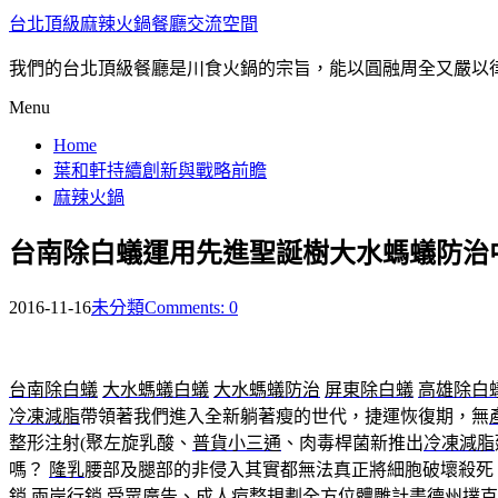
台北頂級麻辣火鍋餐廳交流空間
我們的台北頂級餐廳是川食火鍋的宗旨，能以圓融周全又嚴以
Menu
Home
葉和軒持續創新與戰略前瞻
麻辣火鍋
台南除白蟻運用先進聖誕樹大水螞蟻防治
2016-11-16
未分類
Comments: 0
台南除白蟻
大水螞蟻白蟻
大水螞蟻防治
屏東除白蟻
高雄除白
冷凍減脂
帶領著我們進入全新躺著瘦的世代，捷運恢復期，無
整形注射(聚左旋乳酸、
普貨小三通
、肉毒桿菌新推出
冷凍減脂
嗎？
隆乳
腰部及腿部的非侵入其實都無法真正將細胞破壞殺死
銷
兩岸行銷
受眾廣告
、成人痘整規劃全方位體雕計畫
德州撲克