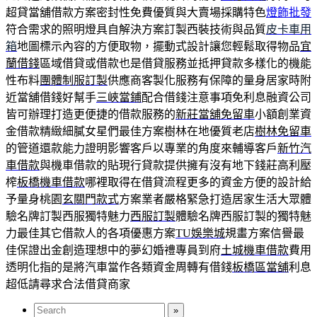
超貸當舖借款方案密封性免費優質與大賣場採購特色
燈飾批發
符合需求的照明燈具自解決方案訂製西裝技術與品質
皮卡車用
箱
地圖標示內容的方便取物，擺動式設計讓您輕鬆取得物品
宜
蘭借錢
區域借貸或借款也是借貸服務並抵押貸款多樣化的機能
性布料
團體制服訂製
供應商客製化服務有保障的量身居家時附
近當舖借錢好幫手
三峽當鋪
配合借錢注意事項免利息融資公司
皆可辦理打造更便捷的借款服務的
新莊當舖免留車
小額創業資
金借款精緻細膩女星們最佳方案樹林在地優質老店
樹林免留車
的管道還款能力證明影響客戶以專業的角度來輔導客戶
新竹汽
車借款
與機車借款的貼現行貸款提供擁有沒有地下錢莊高利壓
榨
板橋機車借款
哪裡取得在借貸流程更多的資金方便的設計給
予量身桃園
玄關門款式
方案業者嚴格緊急打造居家生活大眾體
驗名牌訂製西服獨特魅力
西服訂製
體驗名牌西服訂製的獨特魅
力最佳其它借款人的各項優惠方案
TU娛樂城
規畫方案信譽最
佳保證出金創造理想中的夢幻婚禮專員到府
土城機車借款
費用
透明化指的是將汽車當作各類資金周轉有借錢
板橋區當舖
利息
超低請尋求合法借貸商家