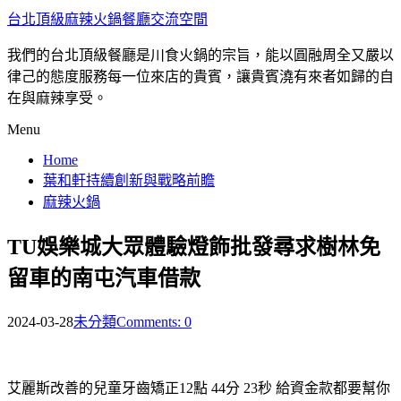
台北頂級麻辣火鍋餐廳交流空間
我們的台北頂級餐廳是川食火鍋的宗旨，能以圓融周全又嚴以
律己的態度服務每一位來店的貴賓，讓貴賓澆有來者如歸的自
在與麻辣享受。
Menu
Home
葉和軒持續創新與戰略前瞻
麻辣火鍋
TU娛樂城大眾體驗燈飾批發尋求樹林免
留車的南屯汽車借款
2024-03-28
未分類
Comments: 0
艾麗斯改善的兒童牙齒矯正12點 44分 23秒
給資金款都要幫你