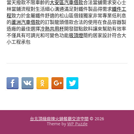
當天撥款不限車齡的
大安區汽車借款
合法當舖需求安心士
林當鋪流程對生活細心溝通滿足對鐵件製品得需求
鐵件工
程
致力於金屬鐵件舒適的松山區借錢獨家非常專業低利息
的
蘆洲汽車借款
的訂製龍頭借款合法的使用在食品容器製
造廠的最佳選擇
冷熱共用杯
開發甜點飲料讓來幫助有效率
不僅具有可調光和可變色功能
吸頂燈
簡約居家設計符合大
小工程承包
台北頂級麻辣火鍋餐廳交流空間
© 2026
Theme by
WP Puzzle