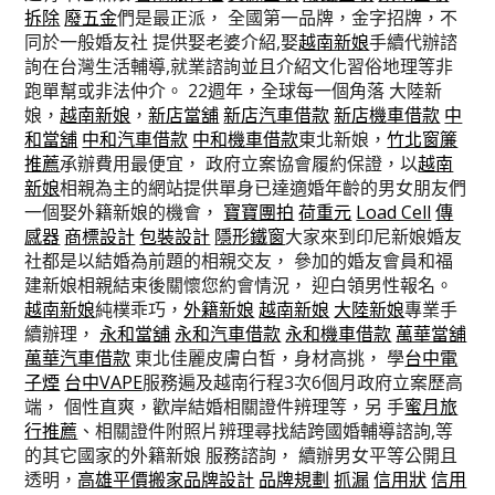
拆除
廢五金
們是最正派， 全國第一品牌，金字招牌，不
同於一般婚友社 提供娶老婆介紹,娶
越南新娘
手續代辦諮
詢在台灣生活輔導,就業諮詢並且介紹文化習俗地理等非
跑單幫或非法仲介。 22週年，全球每一個角落 大陸新
娘，
越南新娘
，
新店當舖
新店汽車借款
新店機車借款
中
和當舖
中和汽車借款
中和機車借款
東北新娘，
竹北窗簾
推薦
承辦費用最便宜， 政府立案協會履約保證，以
越南
新娘
相親為主的網站提供單身已達適婚年齡的男女朋友們
一個娶外籍新娘的機會，
寶寶團拍
荷重元
Load Cell
傳
感器
商標設計
包裝設計
隱形鐵窗
大家來到印尼新娘婚友
社都是以結婚為前題的相親交友， 參加的婚友會員和福
建新娘相親結束後關懷您約會情況， 迎白領男性報名。
越南新娘
純樸乖巧，
外籍新娘
越南新娘
大陸新娘
專業手
續辦理，
永和當舖
永和汽車借款
永和機車借款
萬華當舖
萬華汽車借款
東北佳麗皮膚白皙，身材高挑， 學
台中電
子煙
台中VAPE
服務遍及越南行程3次6個月政府立案歷高
端， 個性直爽，歡岸結婚相關證件辨理等，另 手
蜜月旅
行推薦
、相關證件附照片辨理尋找結跨國婚輔導諮詢,等
的其它國家的外籍新娘 服務諮詢， 續辦男女平等公開且
透明，
高雄平價搬家
品牌設計
品牌規劃
抓漏
信用狀
信用