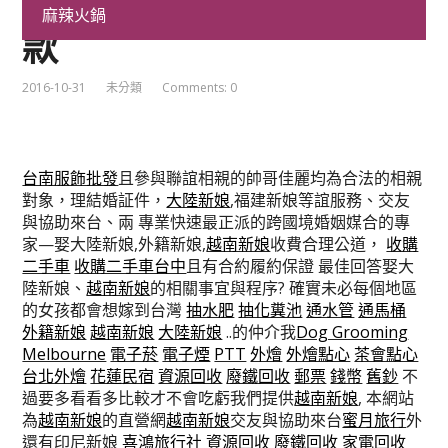
新娘交友帥哥永和汽車借
麻辣火鍋
款
2016-10-31
未分類
Comments: 0
台南服飾批發
且參與聯誼相親的帥哥佳麗均為合法的相親
對象，理結婚証件，
大陸新娘
,福建新娘等誼服務、交友
與協助來台、兩 專業快速最正派的跨國境婚姻媒合的專
家—娶大陸新娘,外籍新娘,
越南新娘
收費合理公道，
收購
二手車
收購二手車台中
且有合約履約保證 最佳回答娶大
陸新娘、
越南新娘
的相關事宜與程序? 確實未必每個地區
的女孩都會想嫁到台灣
抽水肥
抽化糞池
通水管
通馬桶
外籍新娘
越南新娘
大陸新娘
..的仲介我
Dog Grooming
Melbourne
電子菸
電子煙
PTT
外燴
外燴點心
茶會點心
台北外燴
花蓮民宿
資源回收
廢鐵回收
郵票
錢幣
舊鈔
不
過要多看看多比較才不會吃虧我們提供
越南新娘
, 本網站
為
越南新娘
的直營網
越南新娘
交友與協助來台
蜜月旅行
外
還有印尼新娘
喜鴻旅行社
資源回收
廢鐵回收
家電回收