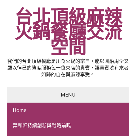
台北頂級麻辣
火鍋餐廳交流
空間
我們的台北頂級餐廳是川食火鍋的宗旨，能以圓融周全又
嚴以律己的態度服務每一位來店的貴賓，讓貴賓澆有來者
如歸的自在與麻辣享受。
MENU
Home
台南服飾批發且回答越南
葉和軒持續創新與戰略前瞻