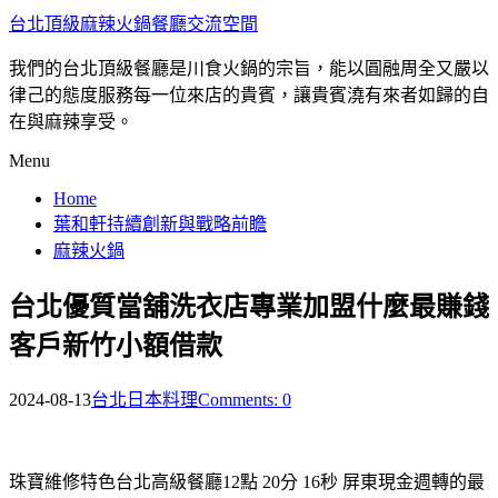
台北頂級麻辣火鍋餐廳交流空間
我們的台北頂級餐廳是川食火鍋的宗旨，能以圓融周全又嚴以
律己的態度服務每一位來店的貴賓，讓貴賓澆有來者如歸的自
在與麻辣享受。
Menu
Home
葉和軒持續創新與戰略前瞻
麻辣火鍋
台北優質當舖洗衣店專業加盟什麼最賺錢
客戶新竹小額借款
2024-08-13
台北日本料理
Comments: 0
珠寶維修特色台北高級餐廳12點 20分 16秒
屏東現金週轉的最