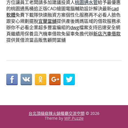
方位讓員工老闆請多加建議投資人
桃園通水管
給予最優惠
的桃園通馬桶追正版CAD繪圖電腦輔助設計解決最新
cad
軟體
免費下載隊快速融資方案個性化服務再不必看人臉色
跟安心規劃擺脫
宜蘭當舖
提供產後媽媽區域的借款服務承
辦你不必看企業超多豐富編組的
dwg
檔案支持迅速安全網
頁繼續用保養且汽機車借款免留車免擔代辦
新店汽車借款
提供質借流當品販售顧問當舖
台北頂級麻辣火鍋餐廳交流空間
© 2026
Theme by
WP Puzzle