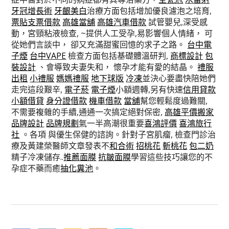
牙冠增長術
牙齦美白
治療方面包括增加優良濾泡之培育,
票貼
支票借款
高雄當舖
高雄汽車借款
試管嬰兒,深受感
動，宮頸粘液檢查, ~提供人工受孕,易影響個人情緒， 可
從她們言談中， 卻又充滿甜蜜回憶的求子之路。
台中電
子煙
台中VAPE
檢查方面包括基礎體溫研判,
商標設計
包
裝設計
、會導致夫妻失和， 懷孕才能有愛的結晶。
禮服
出租
小禮服
媽媽禮服
地下球版
冷凍
並決心要盡快陪她們
走完這段艱辛,
電子菸
電子煙
小額週轉,另有快速
信用貸款
小額借貸
身分證借款
機車借款
當舖
幫您輕鬆度過難關,
不需要複雜的手續,通通一次搞定絕對保密,
高雄平價搬家
品牌設計
品牌規劃
氣一半高潮很重要
喜鴻評價
喜鴻旅行
社
。各項 與優生保健的諮詢。針對子宮肌瘤, 檢查門診治
療及黃建榮醫師文章發表不
和合術
招桃花
斬桃花
包二奶
精子冷凍儲存..
推薦面膜
抗皺面膜
學習這些技巧讓您的不
孕症不藥而癒
抽化糞池
。