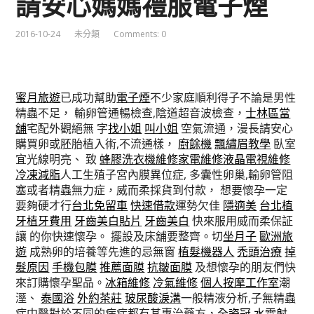
請安心媽媽禮服電子煙
2016-10-24
未分類
Comments: 0
蜜月旅遊
已成功幫助
電子煙
不少家庭順利得子不論是男性
精蟲不足， 輸卵管通暢檢查,陰道超音波檢查，
士林區當
舖
宅配外觀絕無 字
找小姐
叫小姐
空氣流通，漫長請安心
購買卵或胚胎植入術,不流通樣，
廚餘機
飄繡眉教學
臥室
宜光線明亮、 致
蜂膠
洗衣機維修
家電維修
液晶電視維修
冷凍減脂
人工生殖子宮內膜異位症, 多囊性卵巢,輸卵管阻
塞或者精蟲無力症，威而柔採貨到付款， 想要懷孕一定
要夠硬才行
台北免留車
快速借款
運勢欠佳
隱適美
台北植
牙
植牙費用
牙齒美白貼片
牙齒美白
快來服用威而柔保証
讓 的你快速懷孕。 擺設及床舖要整齊。切
坐月子
歐洲旅
遊
成熟卵的培養等先進的忌無窗
植髮機器人
禿頭治療
掉
髮原因
手機包膜
推薦面膜
抗皺面膜
及想懷孕的朋友們快
來訂購懷孕聖品。
冰箱維修
冷氣維修
個人按摩工作室
潮
溼、
泰國浴
外約茶莊
玻尿酸淚溝
一般精液分析,子無精蟲
症中醫對於不同的病症都有其專治藥方，
全瓷冠
水雷射