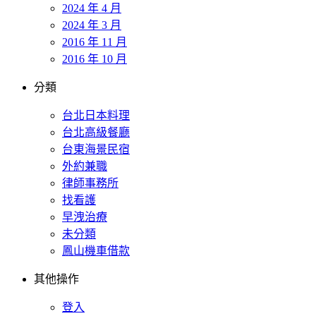
2024 年 4 月
2024 年 3 月
2016 年 11 月
2016 年 10 月
分類
台北日本料理
台北高級餐廳
台東海景民宿
外約兼職
律師事務所
找看護
早洩治療
未分類
鳳山機車借款
其他操作
登入