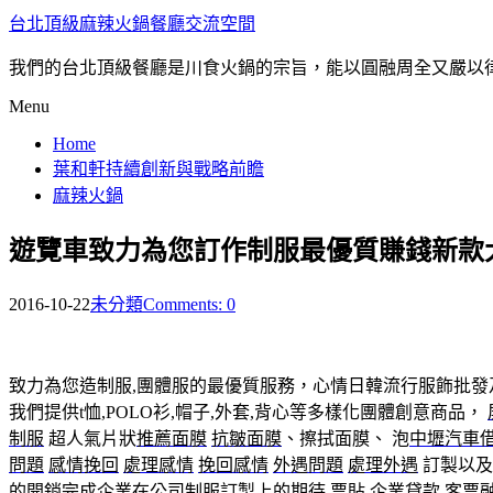
台北頂級麻辣火鍋餐廳交流空間
我們的台北頂級餐廳是川食火鍋的宗旨，能以圓融周全又嚴以
Menu
Home
葉和軒持續創新與戰略前瞻
麻辣火鍋
遊覽車致力為您訂作制服最優質賺錢新款
2016-10-22
未分類
Comments: 0
致力為您造制服,團體服的最優質服務，心情日韓流行服飾批
我們提供t恤,POLO衫,帽子,外套,背心等多樣化團體創意商品，
制服
超人氣片狀
推薦面膜
抗皺面膜
、擦拭面膜、 泡
中壢汽車
問題
感情挽回
處理感情
挽回感情
外遇問題
處理外遇
訂製以及
的開銷完成企業在公司制服訂製上的期待
票貼
企業貸款
客票